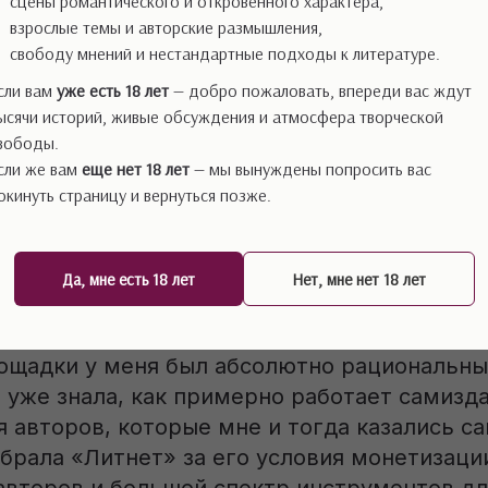
сцены романтического и откровенного характера,
взрослые темы и авторские размышления,
пера в романах оценили двоюродная сестра
свободу мнений и нестандартные подходы к литературе.
лось, что написано довольно неплохо и мо
публиковать эти наброски на «Литнете». О
сли вам
уже есть 18 лет
— добро пожаловать, впереди вас ждут
ысячи историй, живые обсуждения и атмосфера творческой
е приобрёл новый ноутбук, потому как мой
вободы.
нчался и тормозил мой путь к славе, так ск
сли же вам
еще нет 18 лет
— мы вынуждены попросить вас
то из нас не ожидал, что однажды я окажус
окинуть страницу и вернуться позже.
ла.
или начать публиковаться на «Литнете»?
Да, мне есть 18 лет
Нет, мне нет 18 лет
о эту платформу?
ощадки у меня был абсолютно рациональны
 уже знала, как примерно работает самизд
я авторов, которые мне и тогда казались 
брала «Литнет» за его условия монетизаци