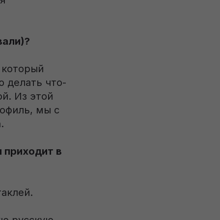
я
вали)?
 который
ю делать что-
й. Из этой
рофиль, мы с
.
м приходит в
аклей.