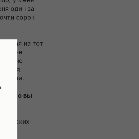
ло, у меня
еня один за
почти сорок
оторая на тот
ила мне
!
овольно
ась: я
офессии.
т
му, что вы
стических