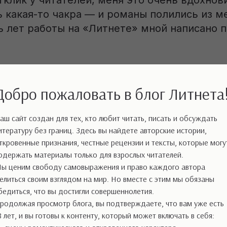
клик у читателей, меня это очень вдохнови
 какая-то чакра — и романы полились из м
ь лет работы на «Литнете» мной написано 
ня привела двоюродная сестра Asti Brams, к
лялась коммерческим автором, и предлож
Добро пожаловать в блог Литнета
ои силы, потому как образование у меня д
 подобного рода деятельности. И не ошибл
аш сайт создан для тех, кто любит читать, писать и обсуждать
на «Литнете» на своём месте и в своей пр
итературу без границ. Здесь вы найдете авторские истории,
ткровенные признания, честные рецензии и тексты, которые могу
одержать материалы только для взрослых читателей.
 первые читатели? Как они отнеслись к то
ы ценим свободу самовыражения и право каждого автора
?
елиться своим взглядом на мир. Но вместе с этим мы обязаны
бедиться, что вы достигли совершеннолетия.
 — они с нетерпением ждали новых юмори
родолжая просмотр блога, вы подтверждаете, что вам уже есть
еня.
8 лет, и вы готовы к контенту, который может включать в себя: