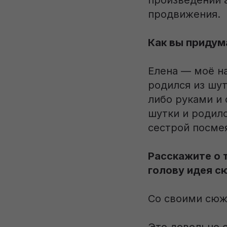
произведений 
продвижения.
Как вы придум
Елена — моё н
родился из шут
либо руками и 
шутки и родилс
сестрой посмея
Расскажите о т
голову идея с
Со своими сюж