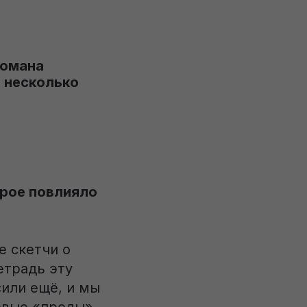
романа
а несколько
орое повлияло
е скетчи о
етрадь эту
сили ещё, и мы