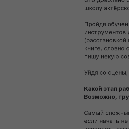
Это довольно с
школу актёрско
Пройдя обучен
инструментов 
(расстановкой 
книге, словно 
пишу некую со
Уйдя со сцены,
Какой этап ра
Возможно, тру
Самый сложный
если начать не