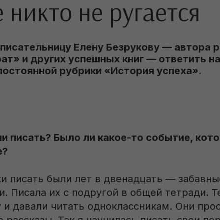
 никто не ругается
писательницу Елену Безрукову — автора 
ат» и других успешных книг — ответить н
постоянной рубрики «История успеха».
ли писать? Было ли какое-то событие, кот
е?
и писать были лет в двенадцать — забавны
. Писала их с подругой в общей тетради. Т
 и давали читать одноклассникам. Они про