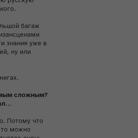
ую русскую
кого.
ольшой багаж
мизансценами
ти знания уже в
ей, ну или
нигах.
самым сложным?
нал…
о. Потому что
, то можно