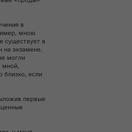
ервые «проды»
учения в
ример, мною
е существует в
 на экзамене.
не могли
н мной,
о близко, если
выложив первые
оценные