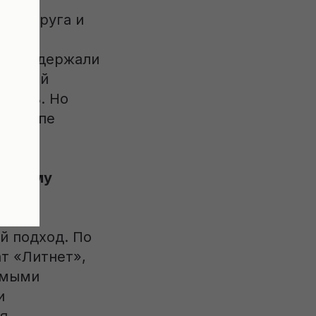
, подруга и
жно
ни поддержали
 старый
азать. Но
ь в топе
 Почему
й подход. По
ат «Литнет»,
самыми
и