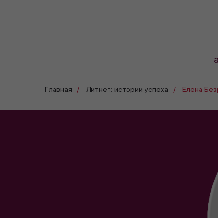
Главная
/
Литнет: истории успеха
/
Елена Без