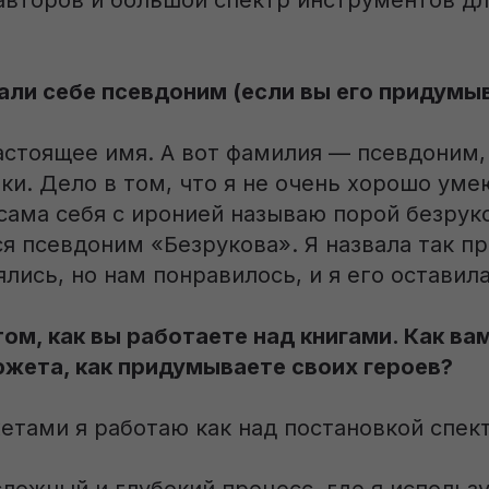
авторов и большой спектр инструментов дл
али себе псевдоним (если вы его придумы
астоящее имя. А вот фамилия — псевдоним,
ки. Дело в том, что я не очень хорошо уме
сама себя с иронией называю порой безруко
я псевдоним «Безрукова». Я назвала так п
лись, но нам понравилось, и я его оставила
ом, как вы работаете над книгами. Как ва
южета, как придумываете своих героев?
етами я работаю как над постановкой спект