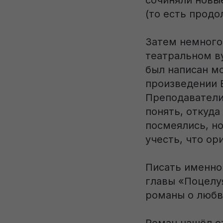
сочиняли новые
(то есть продо
Затем немного
театральном ву
был написан м
произведении 
Преподаватели
понять, откуда
посмеялись, но
учесть, что ор
Писать именно
главы «Поцелу
романы о любви