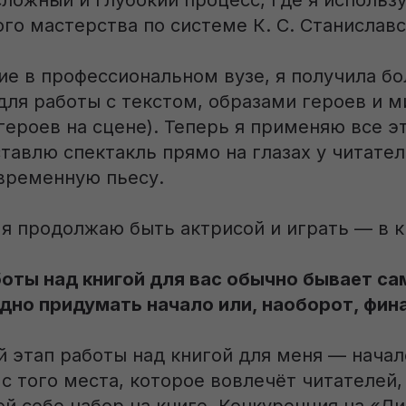
ложный и глубокий процесс, где я использ
го мастерства по системе К. С. Станиславс
ие в профессиональном вузе, я получила б
для работы с текстом, образами героев и 
героев на сцене). Теперь я применяю все э
ставлю спектакль прямо на глазах у читател
временную пьесу.
 я продолжаю быть актрисой и играть — в к
боты над книгой для вас обычно бывает 
дно придумать начало или, наоборот, фи
 этап работы над книгой для меня — начал
 с того места, которое вовлечёт читателей