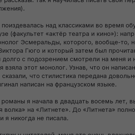
 рассказы. Так я научилась писать свои п
лжения).
 поиздевалась над классиками во время об
зе (факультет «актёр театра и кино»): нап
онолог Эсмеральды, которого, вообще-то, н
Виктора Гюго и который затем был прочитан
 долго с подозрением смотрели на меня и 
 я взяла этот монолог. Узнав, что он написа
 сказали, что стилистика передана довольн
игинал написан на французском языке.
 романы я начала в двадцать восемь лет, 
я волка» на «Литнете». До «Литнета» полн
 я никогда не писала.