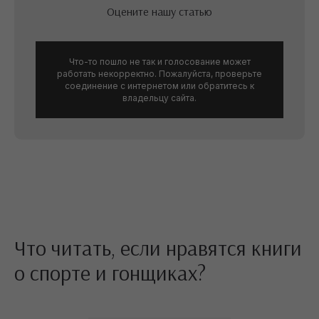
Оцените нашу статью
Что-то пошло не так и голосование может
работать некорректно. Пожалуйста, проверьте
соединение с интернетом или обратитесь к
владельцу сайта.
Сайт может содержать материалы,
не предназначенные для просмотра
лицами, не достигшими 18 лет!
help@lit-era.com
/
ООО «Литнет», 119021, г. Москва, Хамовники, ул. Льва
Толстого, д. 23, стр. 3
/
Что читать, если нравятся книги
Все права защищены.
о спорте и гонщиках?