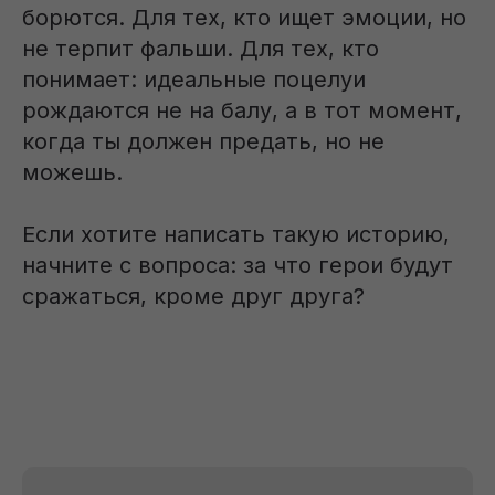
борются. Для тех, кто ищет эмоции, но
не терпит фальши. Для тех, кто
понимает: идеальные поцелуи
рождаются не на балу, а в тот момент,
когда ты должен предать, но не
можешь.
Если хотите написать такую историю,
Стать писателем
начните с вопроса: за что герои будут
сражаться, кроме друг друга?
Вдохновение
Истории успеха
Лайфхаки
Что почитать?
Классика