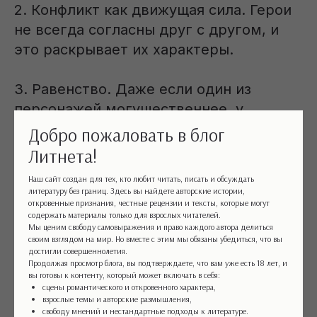
2. Конфликт как движущая сила. Герои
не всегда согласны друг с другом, и
это раскрывает их характеры.
3. Равенство. Даже если один из
персонажей могущественнее, у
другого есть свои сильные стороны:
Добро пожаловать в блог
убеждения, моральные принципы,
Литнета!
стойкость духа.
Наш сайт создан для тех, кто любит читать, писать и обсуждать
литературу без границ. Здесь вы найдете авторские истории,
откровенные признания, честные рецензии и тексты, которые могут
4. Осознанный выбор. Любовь не
содержать материалы только для взрослых читателей.
должна быть простой, она требует
Мы ценим свободу самовыражения и право каждого автора делиться
своим взглядом на мир. Но вместе с этим мы обязаны убедиться, что вы
осмысления и жертв.
достигли совершеннолетия.
Продолжая просмотр блога, вы подтверждаете, что вам уже есть 18 лет, и
вы готовы к контенту, который может включать в себя:
Если герой готов сжечь мир ради неё,
сцены романтического и откровенного характера,
взрослые темы и авторские размышления,
она должна быть готова его
свободу мнений и нестандартные подходы к литературе.