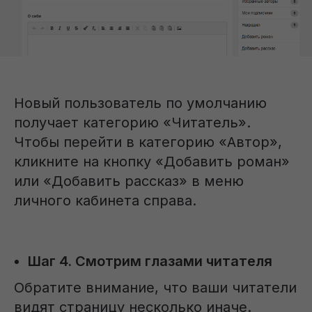
Истории успеха
Лайфхаки
Что почитать?
Классика
Новый пользователь по умолчанию
получает категорию «Читатель».
Чтобы перейти в категорию «Автор»,
кликните на кнопку «Добавить роман»
или «Добавить рассказ» в меню
личного кабинета справа.
Сайт может содержать материалы,
не предназначенные для просмотра
лицами, не достигшими 18 лет!
Шаг 4. Смотрим глазами читателя
Обратите внимание, что ваши читатели
help@lit-era.com
видят страницу несколько иначе.
/