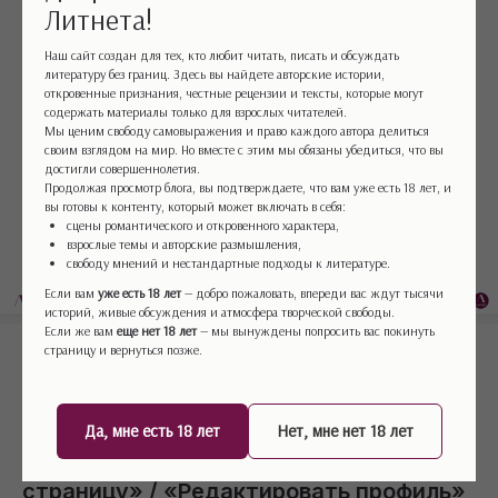
Литнета!
Наш сайт создан для тех, кто любит читать, писать и обсуждать
литературу без границ. Здесь вы найдете авторские истории,
Шаг 3. Наполняем профиль
откровенные признания, честные рецензии и тексты, которые могут
содержать материалы только для взрослых читателей.
С этого момента в правом верхнем
Мы ценим свободу самовыражения и право каждого автора делиться
углу сайта вы будете видеть свой
своим взглядом на мир. Но вместе с этим мы обязаны убедиться, что вы
достигли совершеннолетия.
аватар. Если нажать на него, вы
Продолжая просмотр блога, вы подтверждаете, что вам уже есть 18 лет, и
вы готовы к контенту, который может включать в себя:
попадёте в личный кабинет.
сцены романтического и откровенного характера,
взрослые темы и авторские размышления,
свободу мнений и нестандартные подходы к литературе.
Если вам
уже есть 18 лет
— добро пожаловать, впереди вас ждут тысячи
историй, живые обсуждения и атмосфера творческой свободы.
Если же вам
еще нет 18 лет
— мы вынуждены попросить вас покинуть
страницу и вернуться позже.
В правой части личной страницы вы
увидите меню своего кабинета, а
Да, мне есть 18 лет
Нет, мне нет 18 лет
рядом кнопку
«Редактировать мою
страницу» / «Редактировать профиль»