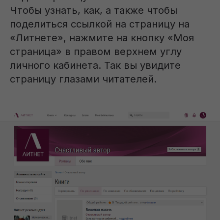
ООО «Литнет», 119021, г. Москва, Хамовники, ул. Льва
Чтобы узнать, как, а также чтобы
Толстого, д. 23, стр. 3
/
поделиться ссылкой на страницу на
Все права защищены.
«Литнете», нажмите на кнопку «Моя
страница» в правом верхнем углу
личного кабинета. Так вы увидите
страницу глазами читателей.