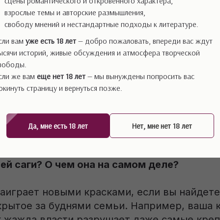
сцены романтического и откровенного характера,
взрослые темы и авторские размышления,
свободу мнений и нестандартные подходы к литературе.
 — это литературный проект, требующий не
о и продуманной стратегии, а еще терпени
сли вам
уже есть 18 лет
— добро пожаловать, впереди вас ждут
ысячи историй, живые обсуждения и атмосфера творческой
тывающая десятилетия, не рассыпалась на 
вободы.
рои разных поколений оставались живыми и
сли же вам
еще нет 18 лет
— мы вынуждены попросить вас
лан.
окинуть страницу и вернуться позже.
е «большую идею» и определите рамки
Да, мне есть 18 лет
Нет, мне нет 18 лет
ать писать, ответьте себе на главные воп
ей саги? О чем она на самом деле?
аиграет новыми красками, если вы найдете
крытое за буднями семьи. Например, ваша 
ак жажда власти разрушает даже самые кре