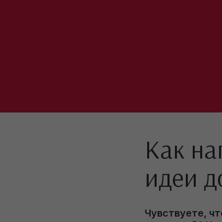
Как на
идеи д
Чувствуете, чт