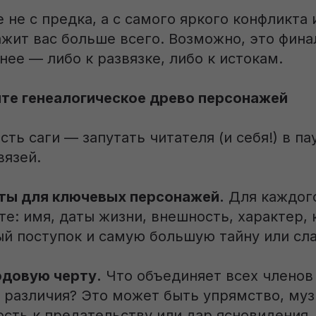
 не с предка, а с самого яркого конфликта 
жит вас больше всего. Возможно, это фина
нее — либо к развязке, либо к истокам.
йте генеалогическое древо персонажей
сть саги — запутать читателя (и себя!) в па
вязей.
ты для ключевых персонажей.
Для каждого
е: имя, даты жизни, внешность, характер,
ый поступок и самую большую тайну или сла
довую черту.
Что объединяет всех членов
х различия? Это может быть упрямство, му
ость к предательству или дар ясновидения.