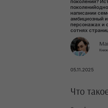
поколений? Ист
поколенийодно
написании сем
амбициозный и 
персонажах и 
сотнях страниц
Ма
Книж
05.11.2025
Что тако