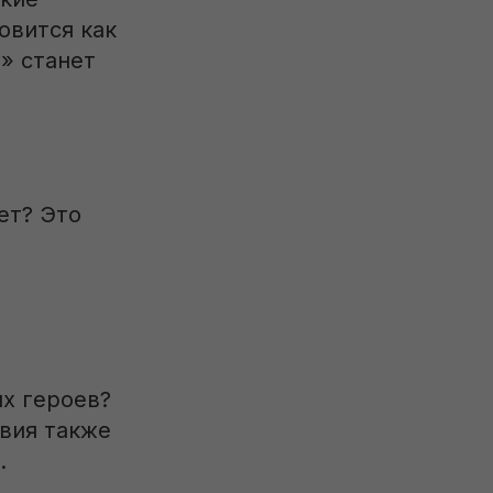
овится как
» станет
ет? Это
их героев?
вия также
.