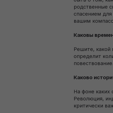
родственные св
спасением для 
вашим компас
Каковы време
Решите, какой 
определит кол
повествование
Каково истори
На фоне каких
Революция, ин
критически важ