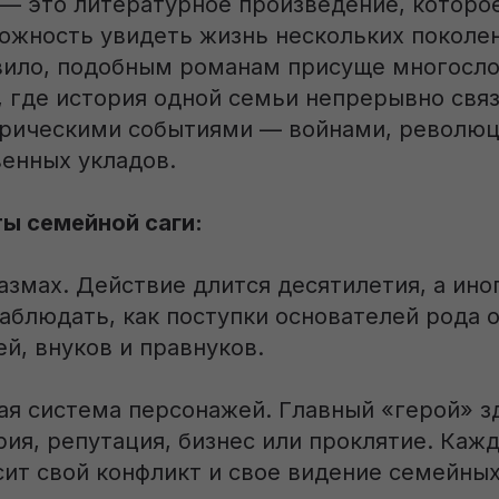
 — это литературное произведение, которо
ожность увидеть жизнь нескольких поколе
вило, подобным романам присуще многосл
 где история одной семьи непрерывно связ
рическими событиями — войнами, революц
венных укладов.
ы семейной саги:
азмах. Действие длится десятилетия, а иног
аблюдать, как поступки основателей рода 
ей, внуков и правнуков.
ная система персонажей. Главный «герой» з
рия, репутация, бизнес или проклятие. Каж
сит свой конфликт и свое видение семейных