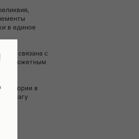
реликвия,
элементы
хи в единое
рывно связана с
!
щным сюжетным
т
» истории в
ную сагу