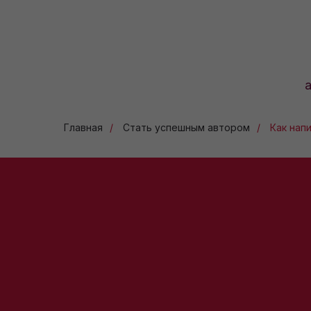
Главная
/
Стать успешным автором
/
Как нап