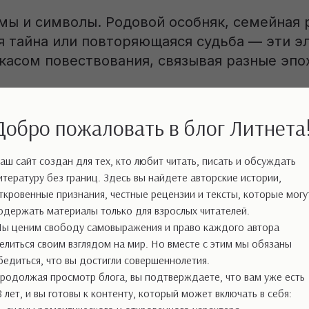
мы и символы. Родовой особняк, семейная 
я тайна или повторяющаяся судьба — эти 
касом повествования, связывая разные эпо
орическим контекстом. Судьба семьи нераз
Добро пожаловать в блог Литнета
и». Исторические катаклизмы служат мо
роверяющим семью на прочность.
аш сайт создан для тех, кто любит читать, писать и обсуждать
итературу без границ. Здесь вы найдете авторские истории,
ткровенные признания, честные рецензии и тексты, которые могу
сштабность, глубина и отражение «большой
одержать материалы только для взрослых читателей.
ковывают внимание читателей, делая семей
ы ценим свободу самовыражения и право каждого автора
ным и нестареющим жанром.
елиться своим взглядом на мир. Но вместе с этим мы обязаны
бедиться, что вы достигли совершеннолетия.
родолжая просмотр блога, вы подтверждаете, что вам уже есть
сать семейную сагу
8 лет, и вы готовы к контенту, который может включать в себя: