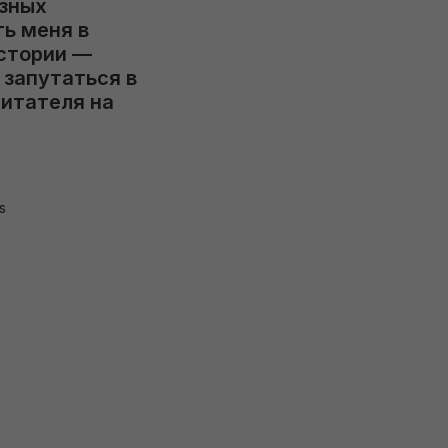
азных
ь меня в
истории —
 запутаться в
читателя на
s