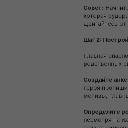
Совет:
Начните
которая будора
Двигайтесь от 
Шаг 2: Постро
Главная опасно
родственных с
Создайте анке
героя пропишит
мотивы, главн
Определите ро
несмотря на и
талант, склонн