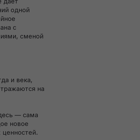
е дает
ний одной
ойное
ана с
иями, сменой
да и века,
отражаются на
десь — сама
дое новое
 ценностей.