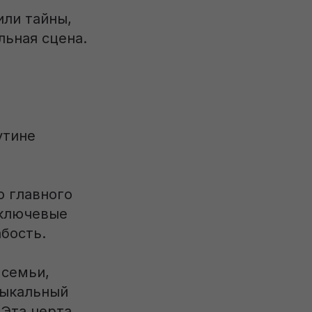
или тайны,
льная сцена.
утине
 главного
 ключевые
бость.
 семьи,
зыкальный
 Эта черта