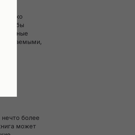
 только
я. Чтобы
отдельные
 узнаваемыми,
росы:
 нечто более
книга может
пкие