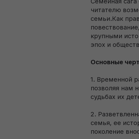
Семейная сага
читателю возм
семьи.Как пра
повествование,
крупными исто
эпох и общест
Основные черт
1. Временной р
позволяя нам н
судьбах их дет
2. Разветвлен
семья, ее исто
поколение вно