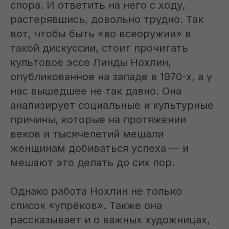
Что почитать?
спора. И ответить на него с ходу,
растерявшись, довольно трудно. Так
Классика
вот, чтобы быть «во всеоружии» в
такой дискуссии, стоит прочитать
культовое эссе Линды Нохлин,
опубликованное на западе в 1970-х, а у
нас вышедшее не так давно. Она
анализирует социальные и культурные
причины, которые на протяжении
Сайт может содержать материалы,
не предназначенные для просмотра
веков и тысячелетий мешали
лицами, не достигшими 18 лет!
женщинам добиваться успеха — и
мешают это делать до сих пор.
help@lit-era.com
/
ООО «Литнет», 119021, г. Москва, Хамовники, ул. Льва
Однако работа Нохлин не только
Толстого, д. 23, стр. 3
/
список «упрёков». Также она
Все права защищены.
рассказывает и о важных художницах,