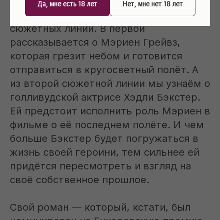
Да, мне есть 18 лет
Нет, мне нет 18 лет
Роман состоит из двух параллельных
сюжетных линий. В первой
рассказывается о Мэриен Грейвз,
которая грезит небом и готовится
отправиться в кругосветный полёт. А
из второй сюжетной линии мы узнаём о
голливудской актрисе Хэдли Бэкстер.
Ей предстоит исполнить роль Мэриен в
фильме о её последнем полёте. И чем
больше Бэкстер будет погружаться в
жизнь своей героини, тем сильнее ей
придётся пересмотреть и взгляд на
своё собственное прошлое.
Свой роман — который, кстати, был