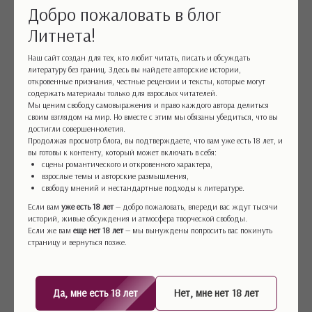
В Советском Союзе книга Волкова
Добро пожаловать в блог
пользуется не меньшим успехом, чем
Литнета!
«Удивительный волшебник из страны
Наш сайт создан для тех, кто любит читать, писать и обсуждать
Оз» в США. И там и там читатели
литературу без границ. Здесь вы найдете авторские истории,
откровенные признания, честные рецензии и тексты, которые могут
умоляют авторов написать
содержать материалы только для взрослых читателей.
продолжение. И здесь пути двух
Мы ценим свободу самовыражения и право каждого автора делиться
своим взглядом на мир. Но вместе с этим мы обязаны убедиться, что вы
сказочников расходятся. Баум пишет
достигли совершеннолетия.
Продолжая просмотр блога, вы подтверждаете, что вам уже есть 18 лет, и
четырнадцать продолжений
вы готовы к контенту, который может включать в себя:
«Волшебника». Реалии рыночной
сцены романтического и откровенного характера,
взрослые темы и авторские размышления,
экономики обязывают: издатели
свободу мнений и нестандартные подходы к литературе.
требуют от писателя поставлять по
Если вам
уже есть 18 лет
— добро пожаловать, впереди вас ждут тысячи
историй, живые обсуждения и атмосфера творческой свободы.
книге в год, чтобы родителям было что
Если же вам
еще нет 18 лет
— мы вынуждены попросить вас покинуть
подарить детям на Рождество.
страницу и вернуться позже.
В 1960-е годы Александр Волков тоже
Да, мне есть 18 лет
Нет, мне нет 18 лет
берётся за продолжения. Юные