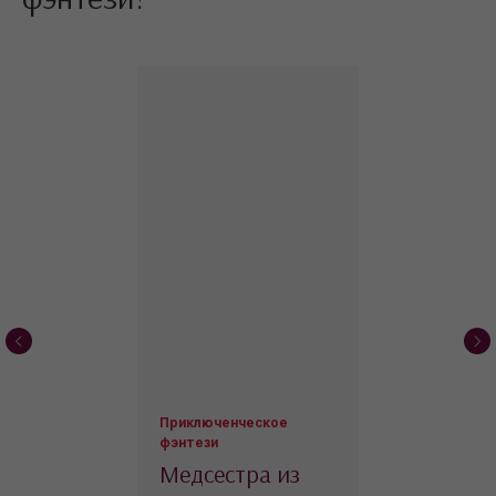
Стать писателем
Вдохновение
Истории успеха
Лайфхаки
Что почитать?
Классика
Приключенческое
фэнтези
Медсестра из
Сайт может содержать материалы,