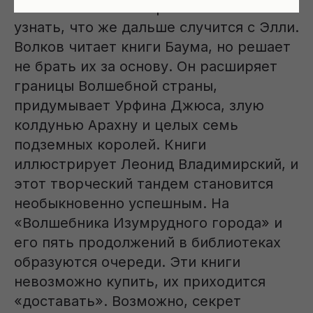
читатели со всей страны очень хотят
узнать, что же дальше случится с Элли.
Волков читает книги Баума, но решает
не брать их за основу. Он расширяет
границы Волшебной страны,
придумывает Урфина Джюса, злую
колдунью Арахну и целых семь
подземных королей. Книги
иллюстрирует Леонид Владимирский, и
этот творческий тандем становится
необыкновенно успешным. На
«Волшебника Изумрудного города» и
его пять продолжений в библиотеках
образуются очереди. Эти книги
невозможно купить, их приходится
«доставать». Возможно, секрет