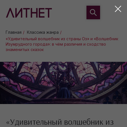
Главная
/
Классика жанра
/
«Удивительный волшебник из страны Оз» и «Волшебник
Изумрудного города»: в чём различия и сходство
знаменитых сказок
«Удивительный волшебник из