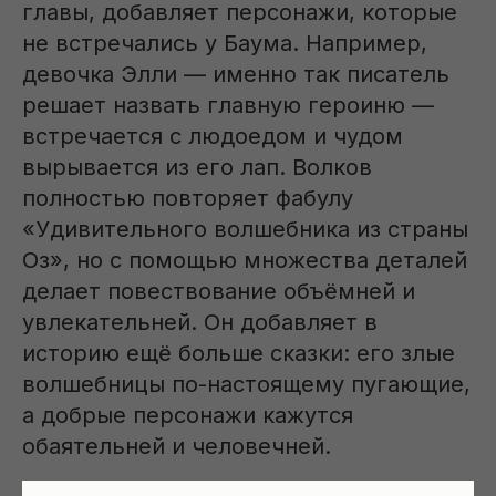
главы, добавляет персонажи, которые
не встречались у Баума. Например,
девочка Элли — именно так писатель
решает назвать главную героиню —
встречается с людоедом и чудом
вырывается из его лап. Волков
полностью повторяет фабулу
«Удивительного волшебника из страны
Оз», но с помощью множества деталей
делает повествование объёмней и
увлекательней. Он добавляет в
историю ещё больше сказки: его злые
волшебницы по-настоящему пугающие,
а добрые персонажи кажутся
обаятельней и человечней.